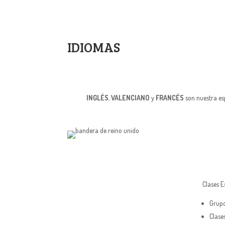
IDIOMAS
INGLÉS
,
VALENCIANO
y
FRANCÉS
son nuestra es
LÉS
INGLÉS
O P
SOMOS CENTRO
DESD
PREPARADOR CAMBRIGE
DESDE 2011
Clases E
ING
Grupo
SOMOS CENTR
Clase