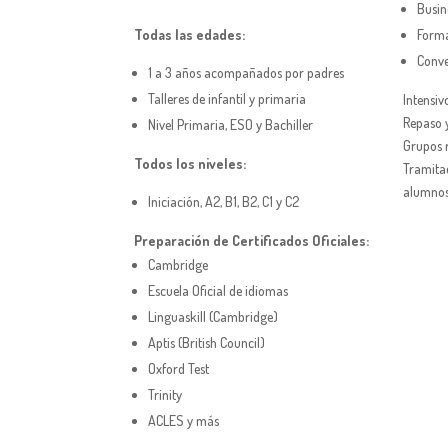
CAMBRIDGE
Busin
Todas las edades:
Forma
Conve
1 a 3 años acompañados por padres
Talleres de infantil y primaria
Intensiv
Repaso y
Nivel Primaria, ESO y Bachiller
Grupos 
Todos los niveles:
Tramita
alumnos
Iniciación, A2, B1, B2, C1 y C2
FO
Preparación de Certificados Oficiales:
CU
Cambridge
IN
Escuela Oficial de idiomas
Linguaskill (Cambridge)
VI
Aptis (British Council)
SI
Oxford Test
CL
Trinity
ACLES y más