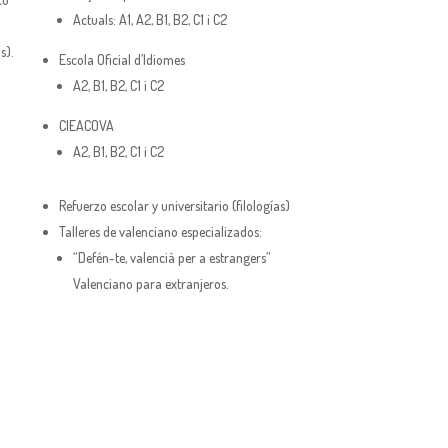
Actuals: A1, A2, B1, B2, C1 i C2
s).
Escola Oficial d’Idiomes
 Y
A2, B1, B2, C1 i C2
CIEACOVA
A2, B1, B2, C1 i C2
Refuerzo escolar y universitario (filologías)
Talleres de valenciano especializados:
“Defén-te, valencià per a estrangers”
Valenciano para extranjeros.
CURSOS VALENCIÀ