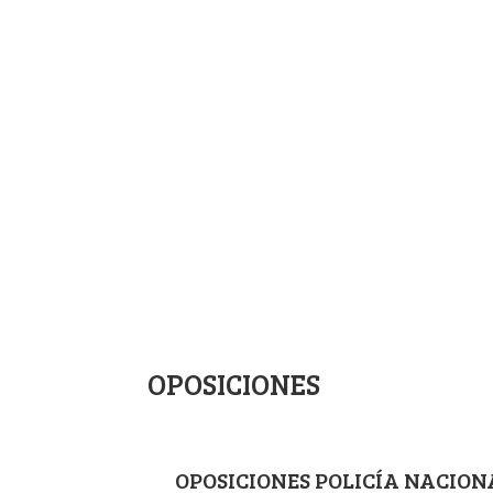
LITTLE CHILDREN
TALLERES INFANTIL Y PRIMARIA
(1-3º)
4-6ºPRIMARIA, ESO y
BACHILLER
OPOSICIONES
OPOSICIONES POLICÍA NACION