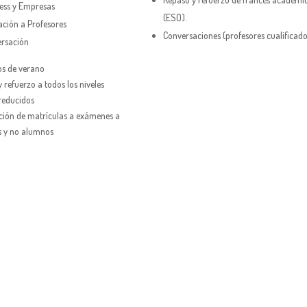
ess y Empresas
(ESO).
ción a Profesores
Conversaciones (profesores cualificado
rsación
ESPAÑOL, ITALIANO
os de verano
CHINO
 refuerzo a todos los niveles
reducidos
CONTACTO
ción de matrículas a exámenes a
 y no alumnos
RMACIÓN EMPRESAS
RSOS B1-B2-C1-C2
TENSIVOS VERANO
AJES AL EXTRANJERO
MULACIÓN EXÁMENES
ASES INDIVIDUALES