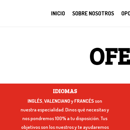
INICIO
SOBRE NOSOTROS
OPO
OFE
IDIOMAS
INGLÉS
,
VALENCIANO
y
FRANCÉS
son
nuestra especialidad. Dinos qué necesitas y
nos pondremos 100% a tu disposición. Tus
objetivos son los nuestros y te ayudaremos