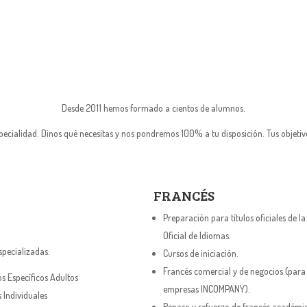
Desde 2011 hemos formado a cientos de alumnos.
pecialidad. Dinos qué necesitas y nos pondremos 100% a tu disposición. Tus objetiv
FRANCÉS
REPARADOR
Preparación para títulos oficiales de la
E 2011
Oficial de Idiomas.
specializadas:
Cursos de iniciación.
Francés comercial y de negocios (para
s Específicos Adultos
empresas INCOMPANY).
s Individuales
Repaso y refuerzo de francés académi