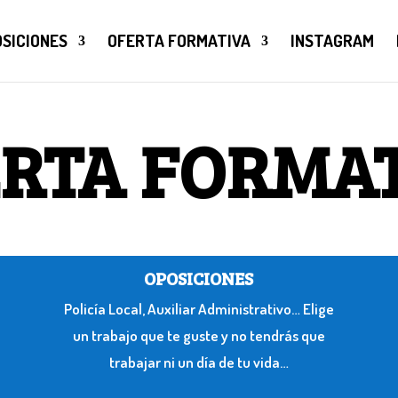
SICIONES
OFERTA FORMATIVA
INSTAGRAM
RTA FORMA
OPOSICIONES
Policía Local, Auxiliar Administrativo… Elige
un trabajo que te guste y no tendrás que
trabajar ni un día de tu vida…