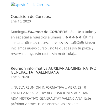
Oposición de Correos.
Ene 16, 2020
Domingo…𝙀𝙭𝙖𝙢𝙚𝙣 𝙙𝙚 𝘾𝙊𝙍𝙍𝙀𝙊𝙎.. Suerte a todos y
en especial a nuestros alumnos… 🍀🍀🍀🍀🍀 Última
semana, últimas clases, nerviossssss….😱😱😱 Marzo
iniciamos nuevo curso… no te quedes sin tu plaza y
reserva la tuya (sin coste, sin matrícula)…...
Reunión informativa AUXILIAR ADMINISTRATIVO
GENERALITAT VALENCIANA
Ene 8, 2020
:: NUEVA REUNIÓN INFORMATIVA :: VIERNES 10
ENERO 2020 A LAS 18:30 OPOSICIONES AUXILIAR
ADMINISTRATIVO GENERALITAT VALENCIANA. Este
próximo viernes 10 de enero a las 18:30 te