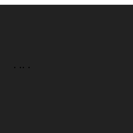
· ·
· ·