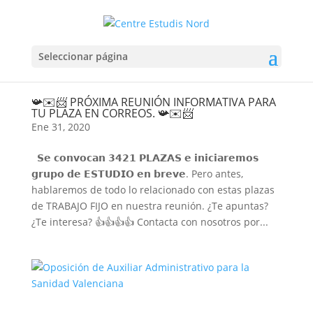
Seleccionar página
📯✉️📨 PRÓXIMA REUNIÓN INFORMATIVA PARA
TU PLAZA EN CORREOS. 📯✉️📨
Ene 31, 2020
𝗦𝗲 𝗰𝗼𝗻𝘃𝗼𝗰𝗮𝗻 𝟯𝟰𝟮𝟭 𝗣𝗟𝗔𝗭𝗔𝗦 𝗲 𝗶𝗻𝗶𝗰𝗶𝗮𝗿𝗲𝗺𝗼𝘀
𝗴𝗿𝘂𝗽𝗼 𝗱𝗲 𝗘𝗦𝗧𝗨𝗗𝗜𝗢 𝗲𝗻 𝗯𝗿𝗲𝘃𝗲. Pero antes,
hablaremos de todo lo relacionado con estas plazas
de TRABAJO FIJO en nuestra reunión. ¿Te apuntas?
¿Te interesa? 👍👍👍👍 Contacta con nosotros por...