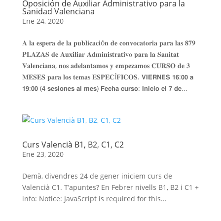
Oposición de Auxiliar Administrativo para la
Sanidad Valenciana
Ene 24, 2020
𝐀 𝐥𝐚 𝐞𝐬𝐩𝐞𝐫𝐚 𝐝𝐞 𝐥𝐚 𝐩𝐮𝐛𝐥𝐢𝐜𝐚𝐜𝐢ó𝐧 𝐝𝐞 𝐜𝐨𝐧𝐯𝐨𝐜𝐚𝐭𝐨𝐫𝐢𝐚 𝐩𝐚𝐫𝐚 𝐥𝐚𝐬 𝟖𝟕𝟗
𝐏𝐋𝐀𝐙𝐀𝐒 𝐝𝐞 𝐀𝐮𝐱𝐢𝐥𝐢𝐚𝐫 𝐀𝐝𝐦𝐢𝐧𝐢𝐬𝐭𝐫𝐚𝐭𝐢𝐯𝐨 𝐩𝐚𝐫𝐚 𝐥𝐚 𝐒𝐚𝐧𝐢𝐭𝐚𝐭
𝐕𝐚𝐥𝐞𝐧𝐜𝐢𝐚𝐧𝐚, 𝐧𝐨𝐬 𝐚𝐝𝐞𝐥𝐚𝐧𝐭𝐚𝐦𝐨𝐬 𝐲 𝐞𝐦𝐩𝐞𝐳𝐚𝐦𝐨𝐬 𝐂𝐔𝐑𝐒𝐎 𝐝𝐞 𝟑
𝐌𝐄𝐒𝐄𝐒 𝐩𝐚𝐫𝐚 𝐥𝐨𝐬 𝐭𝐞𝐦𝐚𝐬 𝐄𝐒𝐏𝐄𝐂Í𝐅𝐈𝐂𝐎𝐒. 𝗩𝗜𝗘𝗥𝗡𝗘𝗦 𝟭𝟲:𝟬𝟬 𝗮
𝟭𝟵:𝟬𝟬 (𝟰 𝘀𝗲𝘀𝗶𝗼𝗻𝗲𝘀 𝗮𝗹 𝗺𝗲𝘀) 𝗙𝗲𝗰𝗵𝗮 𝗰𝘂𝗿𝘀𝗼: 𝗜𝗻𝗶𝗰𝗶𝗼 𝗲𝗹 𝟳 𝗱𝗲...
Curs Valencià B1, B2, C1, C2
Ene 23, 2020
Demà, divendres 24 de gener iniciem curs de
Valencià C1. T’apuntes? En Febrer nivells B1, B2 i C1 +
info: Notice: JavaScript is required for this...