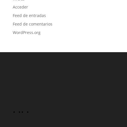
Acceder
Feed de entradas
Feed de comentarios
WordPress.org
· ·
· ·