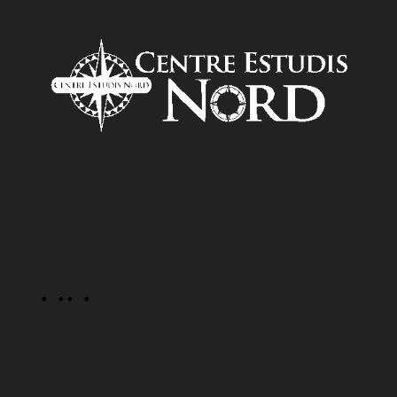
· ·
· ·