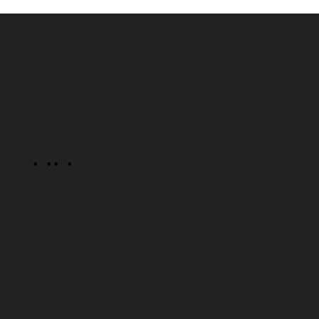
· ·
· ·