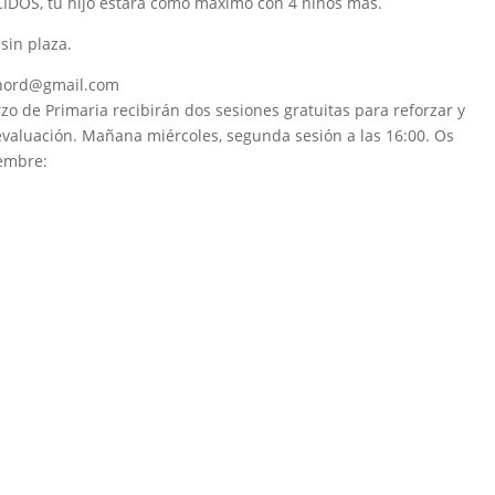
IDOS, tu hijo estará como máximo con 4 niños más.
sin plaza.
snord@gmail.com